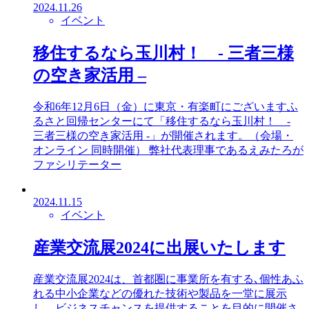
2024.11.26
イベント
移住するなら玉川村！ - 三者三様
の空き家活用 –
令和6年12月6日（金）に東京・有楽町にございますふ
るさと回帰センターにて「移住するなら玉川村！ -
三者三様の空き家活用 -」が開催されます。（会場・
オンライン 同時開催） 弊社代表理事であるえみたろが
ファシリテーター
2024.11.15
イベント
産業交流展2024に出展いたします
産業交流展2024は、首都圏に事業所を有する､個性あふ
れる中小企業などの優れた技術や製品を一堂に展示
し、ビジネスチャンスを提供することを目的に開催さ