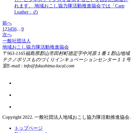
れます。 地域おこし協力隊活動推進協会では「Carp
Leather」の
前へ
ペ
1
2
3
4
5
6
…
9
ー
次へ
一般社団法人
ジ
地域おこし協力隊活動推進協会
〒963-1165
福島県郡山市田村町徳定字中河原１番１
郡山地域
テクノポリスものづくりインキュベーションセンター１１号
室
E-mail : info@fukushima-local.com
Copyright 2022. 一般社団法人地域おこし協力隊活動推進協会.
トップページ